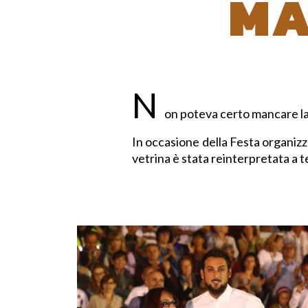
MA
N
on poteva certo mancare la v
In occasione della Festa organizz
vetrina è stata reinterpretata a 