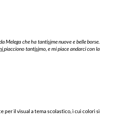
da Melega che ha tanti
si
me nuove e belle borse.
mi
piacciono tant
isi
mo, e mi piace andarci con la
r il visual a tema scolastico, i cui colori si