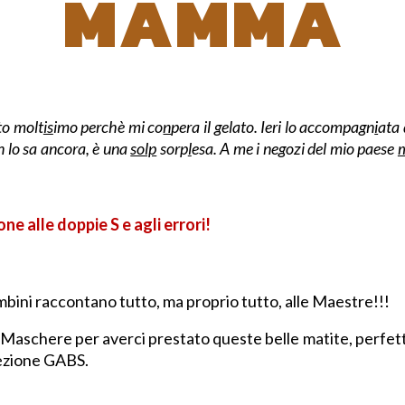
MAMMA
to molt
is
imo perchè mi co
n
pera il gelato. Ieri lo accompagn
i
ata 
on lo sa ancora, è una
solp
sorp
l
esa.
A me i negozi del mio paese
ne alle doppie S e agli errori!
bambini raccontano tutto, ma proprio tutto, alle Maestre!!!
aschere per averci prestato queste belle matite, perfette pe
ezione GABS.