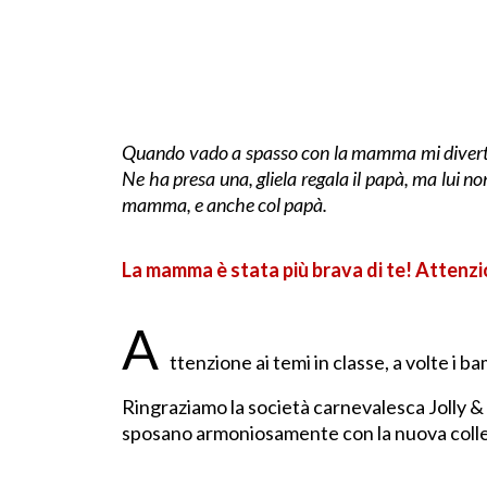
Quando vado a spasso con la mamma mi diver
Ne ha presa una, gliela regala il papà, ma lui n
mamma, e anche col papà.
La mamma è stata più brava di te! Attenzio
A
ttenzione ai temi in classe, a volte i 
Ringraziamo la società carnevalesca Jolly & M
sposano armoniosamente con la nuova coll