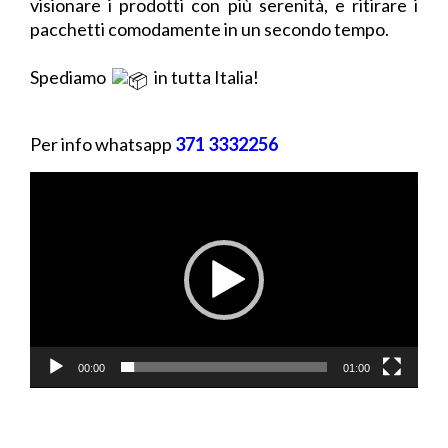
visionare i prodotti con più serenità, e ritirare i
pacchetti comodamente in un secondo tempo.
Spediamo
in tutta Italia!
Per info whatsapp
371
3332256
Video
Player
00:00
01:00