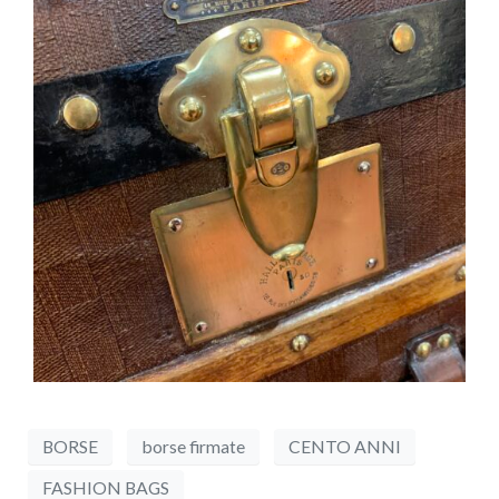
BORSE
borse firmate
CENTO ANNI
FASHION BAGS