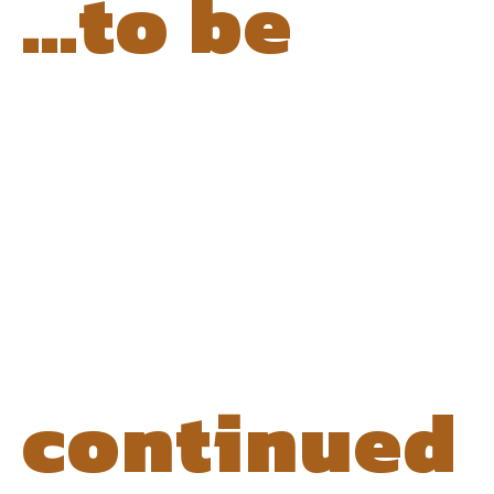
…to be
continued