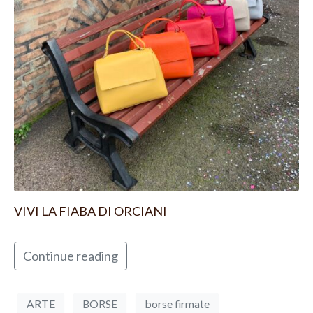
VIVI LA FIABA DI ORCIANI
Continue reading
ARTE
BORSE
borse firmate