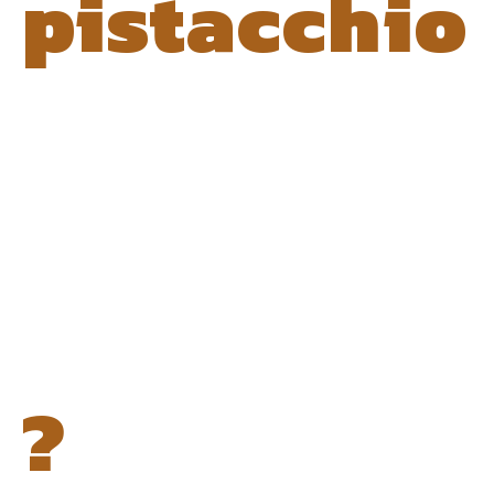
pistacchio
?