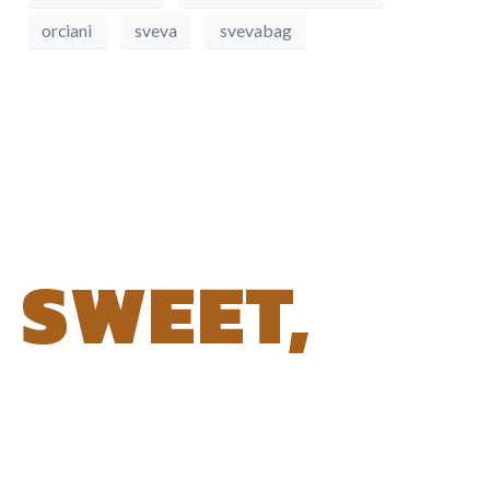
orciani
sveva
svevabag
SWEET,